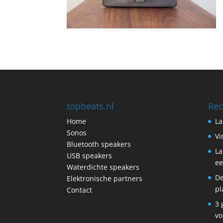
topbeats.nl
Rec
Home
La
Sonos
Vi
Bluetooth speakers
La
USB speakers
ee
Waterdichte speakers
De
Elektronische partners
pl
Contact
3 
vo