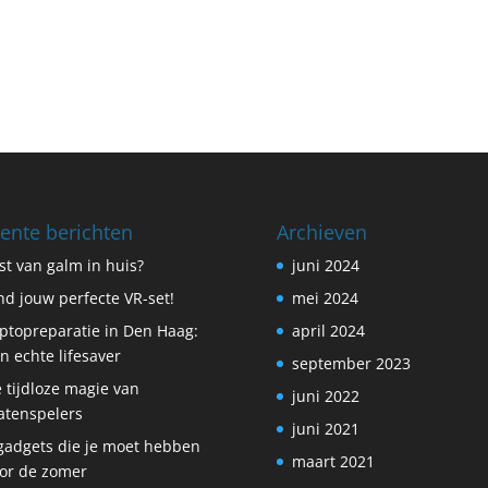
ente berichten
Archieven
st van galm in huis?
juni 2024
nd jouw perfecte VR-set!
mei 2024
ptopreparatie in Den Haag:
april 2024
n echte lifesaver
september 2023
 tijdloze magie van
juni 2022
atenspelers
juni 2021
gadgets die je moet hebben
maart 2021
or de zomer