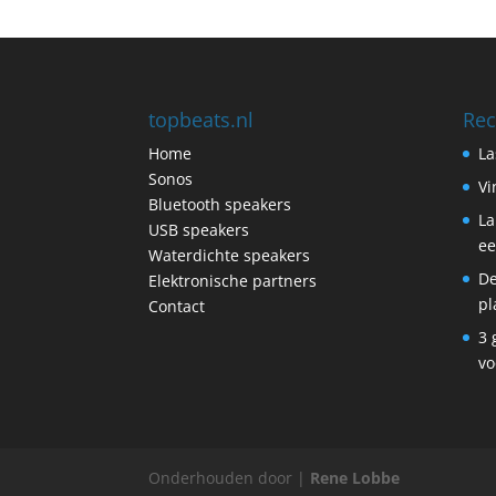
topbeats.nl
Rec
Home
La
Sonos
Vi
Bluetooth speakers
La
USB speakers
ee
Waterdichte speakers
De
Elektronische partners
pl
Contact
3 
vo
Onderhouden door |
Rene Lobbe