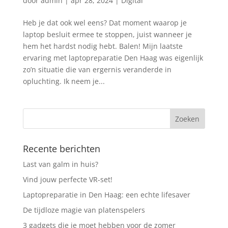
door
admin
|
apr 28, 2024
|
Digital
Heb je dat ook wel eens? Dat moment waarop je
laptop besluit ermee te stoppen, juist wanneer je
hem het hardst nodig hebt. Balen! Mijn laatste
ervaring met laptopreparatie Den Haag was eigenlijk
zo’n situatie die van ergernis veranderde in
opluchting. Ik neem je...
Recente berichten
Last van galm in huis?
Vind jouw perfecte VR-set!
Laptopreparatie in Den Haag: een echte lifesaver
De tijdloze magie van platenspelers
3 gadgets die je moet hebben voor de zomer